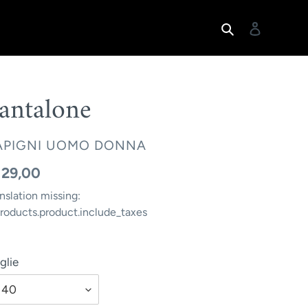
Translation mi
Translati
i
antalone
RANSLATION
APIGNI UOMO DONNA
SSING:
anslation
129,00
T.PRODUCTS.PRODUCT.VENDOR
ssing:
nslation missing:
products.product.include_taxes
.products.product.regular_price
glie