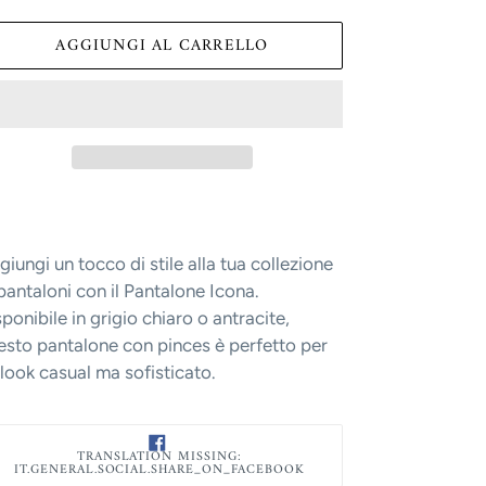
AGGIUNGI AL CARRELLO
nslation
sing:
products.product.loader_label
iungi un tocco di stile alla tua collezione
pantaloni con il Pantalone Icona.
ponibile in grigio chiaro o antracite,
esto pantalone con pinces è perfetto per
look casual ma sofisticato.
TRANSLATION
TRANSLATION MISSING:
MISSING:
IT.GENERAL.SOCIAL.SHARE_ON_FACEBOOK
IT.GENERAL.SOCIAL.A