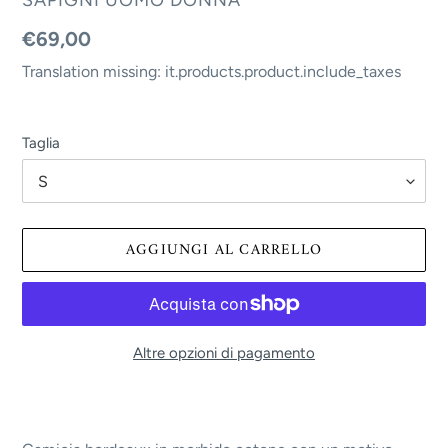
MISSING:
Translation
€69,00
IT.PRODUCTS.PRODUCT.VENDOR
missing:
Translation missing: it.products.product.include_taxes
it.products.product.regular_price
Taglia
AGGIUNGI AL CARRELLO
Altre opzioni di pagamento
Translation
missing:
it.products.product.loader_label