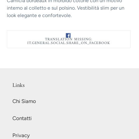
Camicia bordeaux in morbido cotone con un motivo
interno al colletto e sul polsino. Vestibilità slim per un
look elegante e confortevole.
TRAN
TRANSLATION MISSING:
MISSI
IT.GENERAL.SOCIAL.SHARE_ON_FACEBOOK
IT.GE
Links
Chi Siamo
Contatti
Privacy